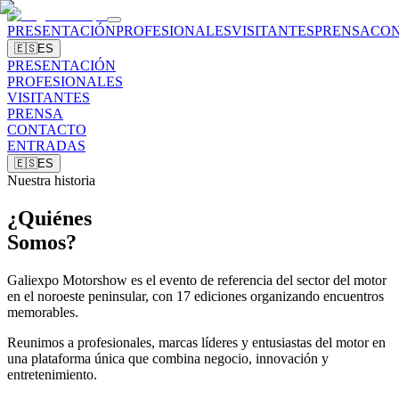
PRESENTACIÓN
PROFESIONALES
VISITANTES
PRENSA
CO
🇪🇸
ES
PRESENTACIÓN
PROFESIONALES
VISITANTES
PRENSA
CONTACTO
ENTRADAS
🇪🇸
ES
Nuestra historia
¿Quiénes
Somos?
Galiexpo Motorshow es el evento de referencia del sector del motor
en el noroeste peninsular, con 17 ediciones organizando encuentros
memorables.
Reunimos a profesionales, marcas líderes y entusiastas del motor en
una plataforma única que combina negocio, innovación y
entretenimiento.